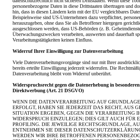
datenschutzrechtlich nicht sicheren Drittstaaten. Wenn diese Tool
personenbezogene Daten in diese Drittstaaten übertragen und dor
hin, dass in diesen Ländern kein mit der EU vergleichbares Dat
Beispielsweise sind US-Unternehmen dazu verpflichtet, person
herauszugeben, ohne dass Sie als Betroffener hiergegen gerichtl
ausgeschlossen werden, dass US-Behörden (z. B. Geheimdienste
Überwachungszwecken verarbeiten, auswerten und dauerhaft spe
Verarbeitungstätigkeiten keinen Einfluss.
Widerruf Ihrer Einwilligung zur Datenverarbeitung
Viele Datenverarbeitungsvorgänge sind nur mit Ihrer ausdrückli
bereits erteilte Einwilligung jederzeit widerrufen. Die Rechtmäß
Datenverarbeitung bleibt vom Widerruf unberührt.
Widerspruchsrecht gegen die Datenerhebung in besonderen 
Direktwerbung (Art. 21 DSGVO)
WENN DIE DATENVERARBEITUNG AUF GRUNDLAGE VON
ERFOLGT, HABEN SIE JEDERZEIT DAS RECHT, AUS 
SITUATION ERGEBEN, GEGEN DIE VERARBEITUNG
WIDERSPRUCH EINZULEGEN; DIES GILT AUCH FÜR 
PROFILING. DIE JEWEILIGE RECHTSGRUNDLAGE, A
ENTNEHMEN SIE DIESER DATENSCHUTZERKLÄRUNG
WERDEN WIR IHRE BETROFFENEN PERSONENBEZOG