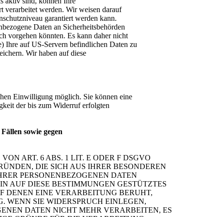
s aktiv sind, können Ihre
t verarbeitet werden. Wir weisen darauf
enschutzniveau garantiert werden kann.
enbezogene Daten an Sicherheitsbehörden
ich vorgehen könnten. Es kann daher nicht
) Ihre auf US-Servern befindlichen Daten zu
ichern. Wir haben auf diese
chen Einwilligung möglich. Sie können eine
igkeit der bis zum Widerruf erfolgten
Fällen sowie gegen
 ART. 6 ABS. 1 LIT. E ODER F DSGVO
GRÜNDEN, DIE SICH AUS IHRER BESONDEREN
 IHRER PERSONENBEZOGENEN DATEN
EIN AUF DIESE BESTIMMUNGEN GESTÜTZTES
UF DENEN EINE VERARBEITUNG BERUHT,
. WENN SIE WIDERSPRUCH EINLEGEN,
ENEN DATEN NICHT MEHR VERARBEITEN, ES