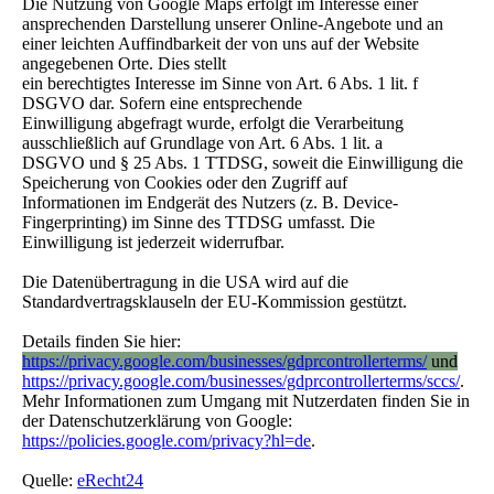
Die Nutzung von Google Maps erfolgt im Interesse einer
ansprechenden Darstellung unserer Online-Angebote und an
einer leichten Auffindbarkeit der von uns auf der Website
angegebenen Orte. Dies stellt
ein berechtigtes Interesse im Sinne von Art. 6 Abs. 1 lit. f
DSGVO dar. Sofern eine entsprechende
Einwilligung abgefragt wurde, erfolgt die Verarbeitung
ausschließlich auf Grundlage von Art. 6 Abs. 1 lit. a
DSGVO und § 25 Abs. 1 TTDSG, soweit die Einwilligung die
Speicherung von Cookies oder den Zugriff auf
Informationen im Endgerät des Nutzers (z. B. Device-
Fingerprinting) im Sinne des TTDSG umfasst. Die
Einwilligung ist jederzeit widerrufbar.
Die Datenübertragung in die USA wird auf die
Standardvertragsklauseln der EU-Kommission gestützt.
Details finden Sie hier:
https://privacy.google.com/businesses/gdprcontrollerterms/
und
https://privacy.google.com/businesses/gdprcontrollerterms/sccs/
.
Mehr Informationen zum Umgang mit Nutzerdaten finden Sie in
der Datenschutzerklärung von Google:
https://policies.google.com/privacy?hl=de
.
Quelle:
eRecht24